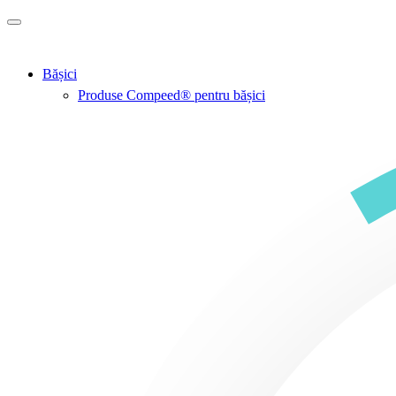
Treci la conținutul principal
Bășici
Produse Compeed® pentru bășici